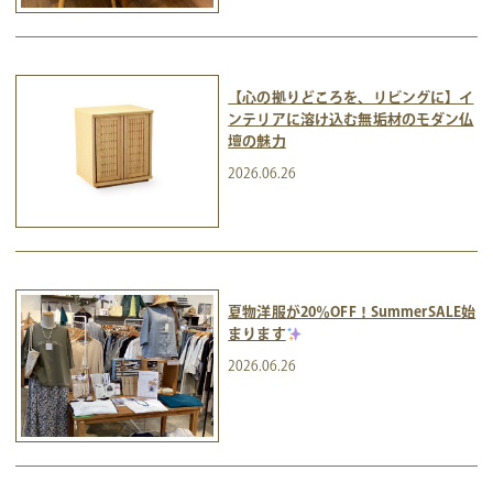
【心の拠りどころを、リビングに】イ
ンテリアに溶け込む無垢材のモダン仏
壇の魅力
2026.06.26
夏物洋服が20％OFF！SummerSALE始
まります
2026.06.26