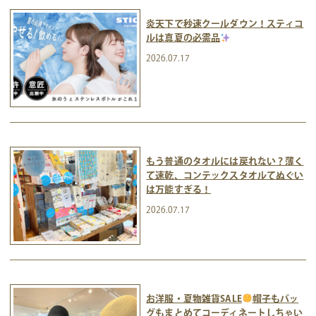
炎天下で秒速クールダウン！スティコ
ルは真夏の必需品
2026.07.17
もう普通のタオルには戻れない？薄く
て速乾、コンテックスタオルてぬぐい
は万能すぎる！
2026.07.17
お洋服・夏物雑貨SALE
帽子もバッ
グもまとめてコーディネートしちゃい