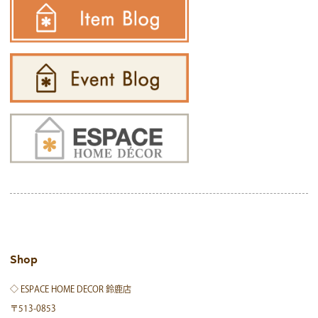
Shop
◇ ESPACE HOME DECOR 鈴鹿店
〒513-0853