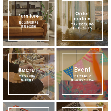
Order
Furniture
curtain
長くご愛用頂ける
エスパスこだわりの
家具をご提案
オーダーカーテン
Event
Recruit
エスパスで働く、
ワクワク楽しい
毎日が輝く。
催しが盛りたくさん