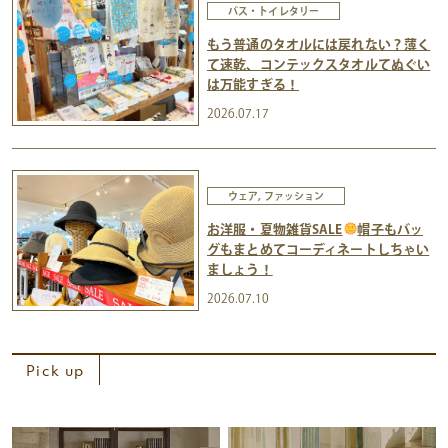
バス・トイレタリー
もう普通のタオルには戻れない？薄く
て速乾、コンテックスタオルてぬぐい
は万能すぎる！
2026.07.17
ウェア, ファッション
お洋服・夏物雑貨SALE
帽子もバッ
グもまとめてコーディネートしちゃい
ましょう！
2026.07.10
Pick up