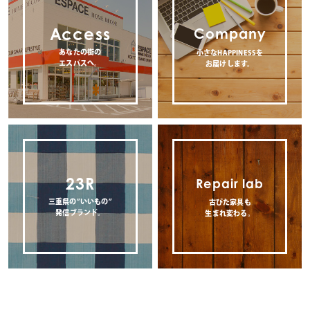
Access
Company
あなたの街の
小さなHAPPINESSを
エスパスへ。
お届けします。
23R
Repair lab
三重県の”いいもの”
古びた家具も
発信ブランド。
生まれ変わる。