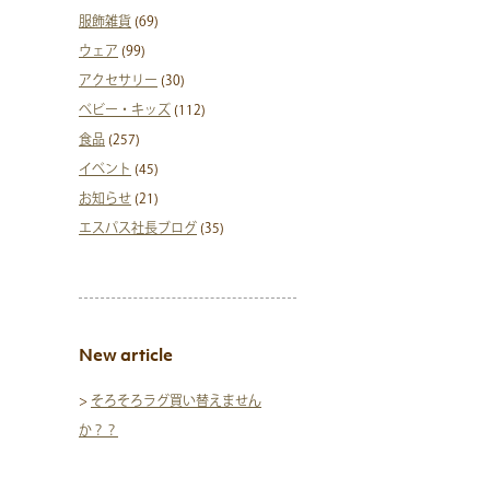
服飾雑貨
(69)
ウェア
(99)
アクセサリー
(30)
ベビー・キッズ
(112)
食品
(257)
イベント
(45)
お知らせ
(21)
エスパス社長ブログ
(35)
New article
>
そろそろラグ買い替えません
か？？