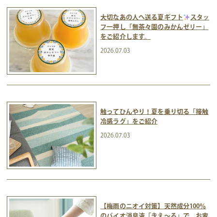
大切なあの人へ送る夏ギフト
スタッ
フ一押し「無茶々園のみかんゼリー」
をご紹介します。
2026.07.03
触ってひんやり！夏を乗り切る「接触
冷感ラグ」をご紹介
2026.07.03
【梅雨のニオイ対策】天然成分100％
のバイオ消臭液「きえ～る」で、お家