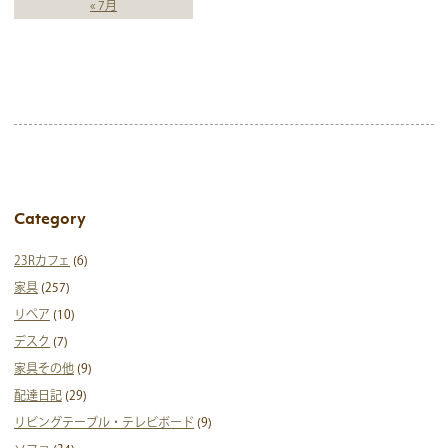
« 7月
Category
23Rカフェ
(6)
家具
(257)
リペア
(10)
デスク
(7)
家具その他
(9)
配達日記
(29)
リビングテーブル・テレビボード
(9)