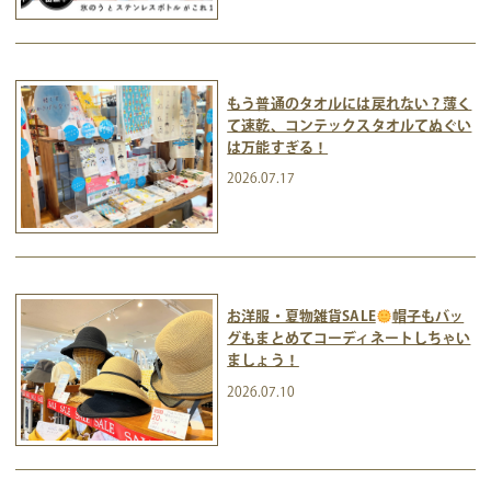
もう普通のタオルには戻れない？薄く
て速乾、コンテックスタオルてぬぐい
は万能すぎる！
2026.07.17
お洋服・夏物雑貨SALE
帽子もバッ
グもまとめてコーディネートしちゃい
ましょう！
2026.07.10