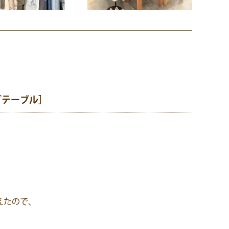
グテーブル］
、
えたので、