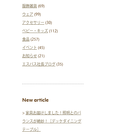
服飾雑貨
(69)
ウェア
(99)
アクセサリー
(30)
ベビー・キッズ
(112)
食品
(257)
イベント
(45)
お知らせ
(21)
エスパス社長ブログ
(35)
New article
>
家具お届けしました！照明とのバ
ランスが絶妙！［デッケダイニング
テーブル］