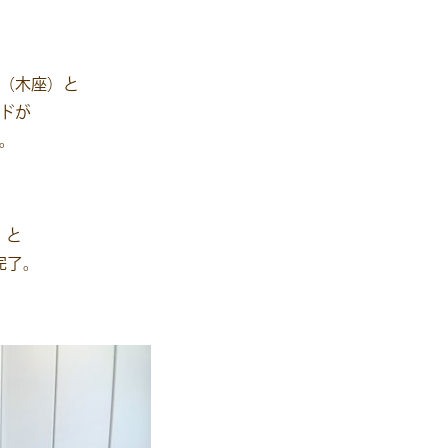
（木座）と
ドが
。
」と
完了。