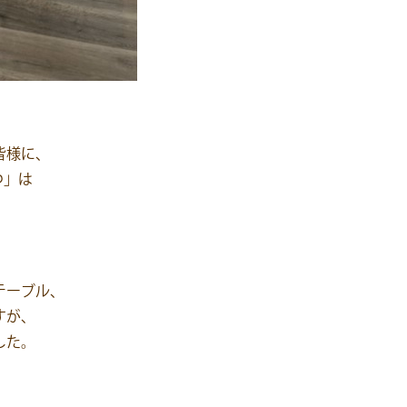
皆様に、
つ」は
テーブル、
すが、
した。