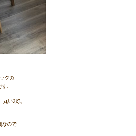
ックの
です。
、丸い2灯。
。
調なので