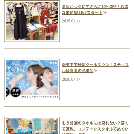
夏服がレジにてさらに10％OFF！お得
な追加SALEがスタート
2026.07.17
炎天下で秒速クールダウン！スティコ
ルは真夏の必需品
2026.07.17
もう普通のタオルには戻れない？薄く
て速乾、コンテックスタオルてぬぐい