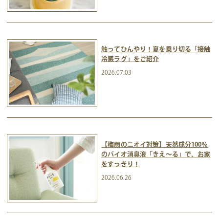
触ってひんやり！夏を乗り切る「接触
冷感ラグ」をご紹介
2026.07.03
【梅雨のニオイ対策】天然成分100％
のバイオ消臭液「きえ～る」で、お家
をすっきり！
2026.06.26