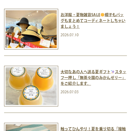
お洋服・夏物雑貨SALE
帽子もバッ
グもまとめてコーディネートしちゃい
ましょう！
2026.07.10
大切なあの人へ送る夏ギフト
スタッ
フ一押し「無茶々園のみかんゼリー」
をご紹介します。
2026.07.03
触ってひんやり！夏を乗り切る「接触