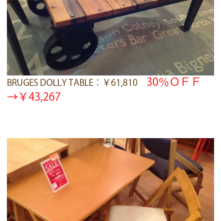
30％ＯＦＦ
BRUGES DOLLY TABLE：￥61,810
→￥43,267