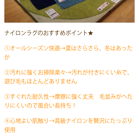
ナイロンラグのおすすめポイント★
①オールシーズン快適→夏はさらさら、冬はあった
か
②汚れに強くお掃除楽々→汚れが付きにくい糸で、
遊び毛もほとんどありません
③すぐれた耐久性→摩擦に強く丈夫 毛並みがへた
りにくいので風合い長持ち！
④心地よい肌触り→高級ナイロンを贅沢にたっぷり
使用