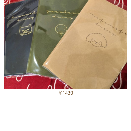
￥1430