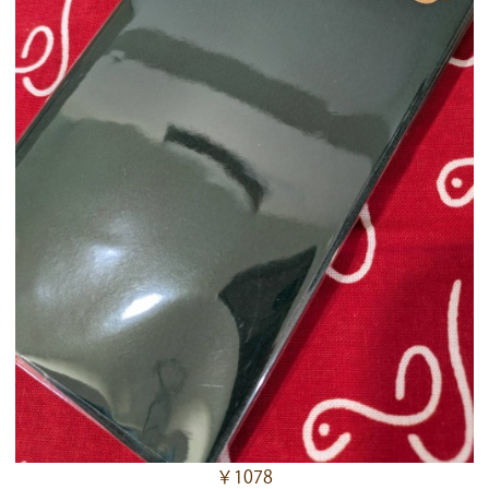
￥1078