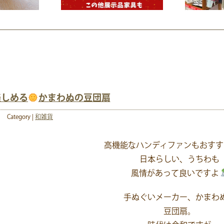
楽しめる
かまわぬの豆団扇
Category |
和雑貨
高機能なハンディファンもおすす
日本らしい、うちわも
風情があって良いですよ
手ぬぐいメーカー、かまわ
豆団扇。