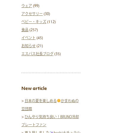
ウェア
(99)
アクセサリー
(30)
ベビー・キッズ
(112)
食品
(257)
イベント
(45)
お知らせ
(21)
エスパス社長ブログ
(35)
New article
>
日本の夏を楽しめる
かまわぬの
豆団扇
>
ひんやり気持ち良い！BRUNO冷却
プレートファン
>
再入荷しました
healsiナチュラル