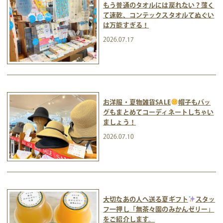
もう普通のタオルには戻れない？薄く
て速乾、コンテックスタオルてぬぐい
は万能すぎる！
2026.07.17
お洋服・夏物雑貨SALE
帽子もバッ
グもまとめてコーディネートしちゃい
ましょう！
2026.07.10
大切なあの人へ送る夏ギフト
スタッ
フ一押し「無茶々園のみかんゼリー」
をご紹介します。