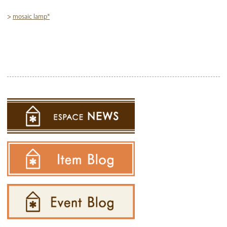
>
mosaic lamp*