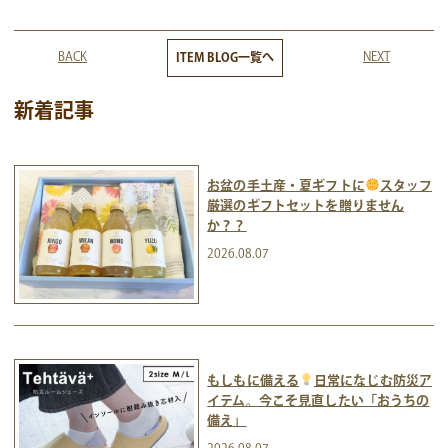
BACK
NEXT
ITEM BLOG一覧へ
新着記事
お盆の手土産・夏ギフトに
スタッフ
厳選のギフトセットを贈りません
か？？
2026.08.07
もしもに備える
日常になじむ防災ア
イテム。今こそ見直したい「おうちの
備え」