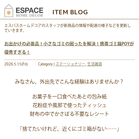
ITEM BLOG
エスパスホームデコアのスタッフが新商品の情報や配達の様子などを更新し
ていきます。
お出かけの必需品！小さなゴミの困ったを解決！携帯ゴミ箱POYが
優秀すぎる！
2026.5.15(Fri)
Category |
ステーショナリー
,
生活雑貨
みなさん、外出先でこんな経験はありませんか？
お菓子を一口食べたあとの包み紙
花粉症や風邪で使ったティッシュ
財布の中でかさばる不要なレシート
「捨てたいけれど、近くにゴミ箱がない……」